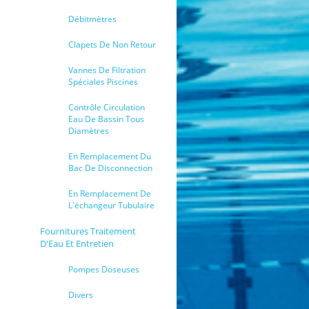
Débitmètres
Clapets De Non Retour
Vannes De Filtration
Spéciales Piscines
Contrôle Circulation
Eau De Bassin Tous
Diamètres
En Remplacement Du
Bac De Disconnection
En Remplacement De
L'échangeur Tubulaire
Fournitures Traitement
D'Eau Et Entretien
Pompes Doseuses
Divers