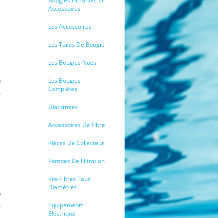
Bougies Filtrantes Et
Accessoires
Les Accessoires
Les Toiles De Bougie
Les Bougies Nues
Les Bougies
Complètes
Diatomées
Accessoires De Filtre
Pièces De Collecteur
Pompes De Filtration
Pre-Filtres Tous
Diamètres
Equipements
Électrique