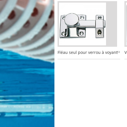
Fléau seul pour verrou à voyant
V