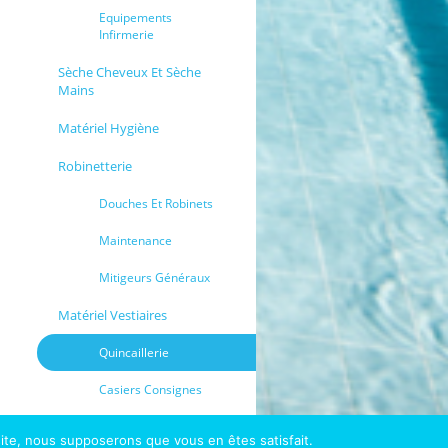
Equipements
Infirmerie
Sèche Cheveux Et Sèche
Mains
Matériel Hygiène
Robinetterie
Douches Et Robinets
Maintenance
Mitigeurs Généraux
Matériel Vestiaires
Quincaillerie
Casiers Consignes
 site, nous supposerons que vous en êtes satisfait.