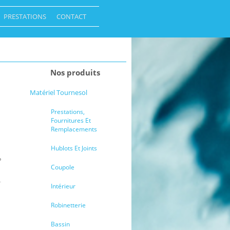
PRESTATIONS
CONTACT
Nos produits
Matériel Tournesol
Prestations,
Fournitures Et
Remplacements
Hublots Et Joints
Coupole
Intérieur
Robinetterie
Bassin