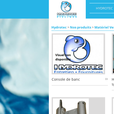
HYDROTEC
Hydrotec
>
Nos produits
>
Matériel Ve
Console de banc
H
s