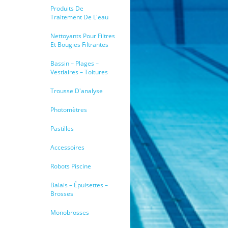
Produits De
Traitement De L'eau
Nettoyants Pour Filtres
Et Bougies Filtrantes
Bassin – Plages –
Vestiaires – Toitures
Trousse D'analyse
Photomètres
Pastilles
Accessoires
Robots Piscine
Balais – Épuisettes –
Brosses
Monobrosses