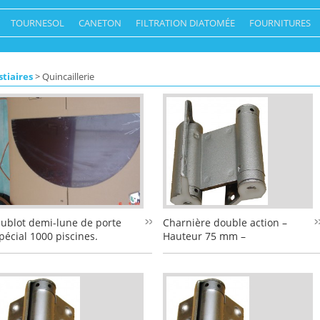
TOURNESOL
CANETON
FILTRATION DIATOMÉE
FOURNITURES
stiaires
> Quincaillerie
ublot demi-lune de porte
Charnière double action –
pécial 1000 piscines.
Hauteur 75 mm –