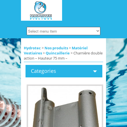
Hydrotec
>
Nos produits
>
Matériel
Vestiaires
>
Quincaillerie
> Charnière double
action – Hauteur 75 mm –
Categories