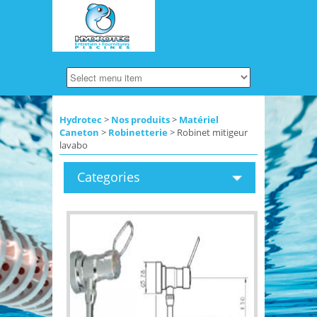
Hydrotec
>
Nos produits
>
Matériel
Caneton
>
Robinetterie
> Robinet mitigeur
lavabo
Categories