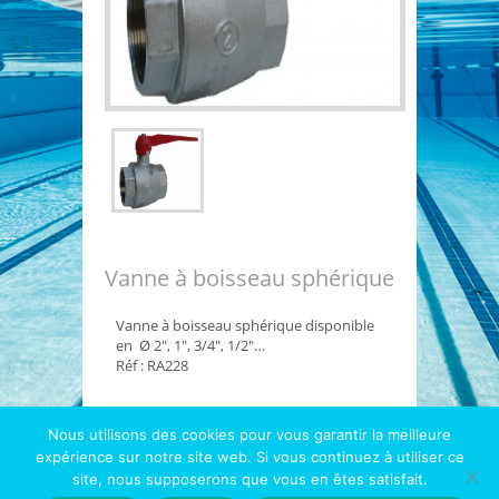
Vanne à boisseau sphérique
Vanne à boisseau sphérique disponible
en Ø 2″, 1″, 3/4″, 1/2″…
Réf : RA228
Nous utilisons des cookies pour vous garantir la meilleure
expérience sur notre site web. Si vous continuez à utiliser ce
Copyright © 2026
Hydrotec
- Le spécialiste 1000
site, nous supposerons que vous en êtes satisfait.
piscines et diatomées |
Mentions légales
|