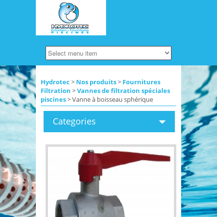
Hydrotec
>
Nos produits
>
Fournitures
Filtration
>
Vannes de filtration spéciales
piscines
> Vanne à boisseau sphérique
Categories