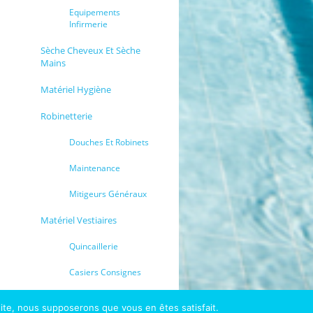
Equipements
Infirmerie
Sèche Cheveux Et Sèche
Mains
Matériel Hygiène
Robinetterie
Douches Et Robinets
Maintenance
Mitigeurs Généraux
Matériel Vestiaires
Quincaillerie
Casiers Consignes
 site, nous supposerons que vous en êtes satisfait.