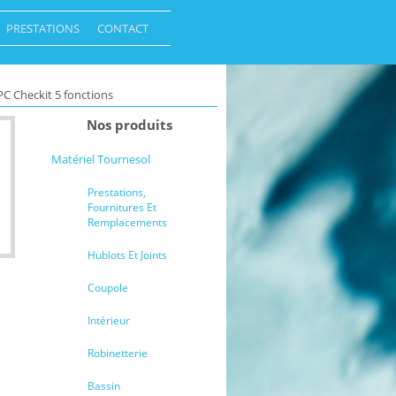
PRESTATIONS
CONTACT
 Checkit 5 fonctions
Nos produits
Matériel Tournesol
Prestations,
Fournitures Et
Remplacements
Hublots Et Joints
Coupole
Intérieur
Robinetterie
Bassin