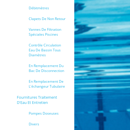
Débitmètres
Clapets De Non Retour
Vannes De Filtration
Spéciales Piscines
Contrôle Circulation
Eau De Bassin Tous
Diamètres
En Remplacement Du
Bac De Disconnection
En Remplacement De
L'échangeur Tubulaire
Fournitures Traitement
D'Eau Et Entretien
Pompes Doseuses
Divers