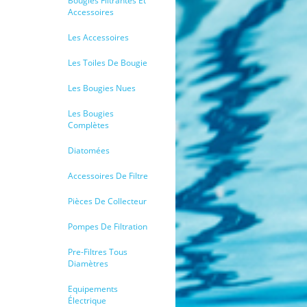
Bougies Filtrantes Et
Accessoires
Les Accessoires
Les Toiles De Bougie
Les Bougies Nues
Les Bougies
Complètes
Diatomées
Accessoires De Filtre
Pièces De Collecteur
Pompes De Filtration
Pre-Filtres Tous
Diamètres
Equipements
Électrique