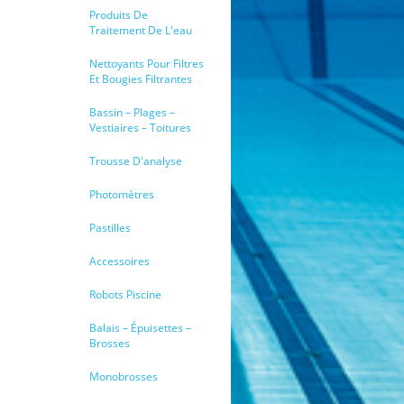
Produits De
Traitement De L'eau
Nettoyants Pour Filtres
Et Bougies Filtrantes
Bassin – Plages –
Vestiaires – Toitures
Trousse D'analyse
Photomètres
Pastilles
Accessoires
Robots Piscine
Balais – Épuisettes –
Brosses
Monobrosses