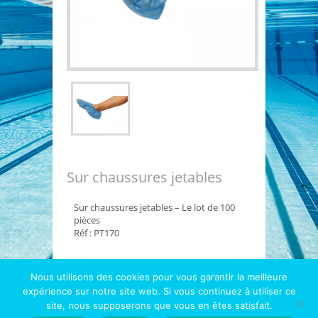
Sur chaussures jetables
Sur chaussures jetables – Le lot de 100
pièces
Réf : PT170
Nous utilisons des cookies pour vous garantir la meilleure
expérience sur notre site web. Si vous continuez à utiliser ce
Copyright © 2026
Hydrotec
- Le spécialiste 1000
site, nous supposerons que vous en êtes satisfait.
piscines et diatomées |
Mentions légales
|