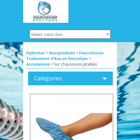
Hydrotec
>
Nos produits
>
Fournitures
Traitement d'Eau et Entretien
>
Accessoires
> Sur chaussures jetables
Categories