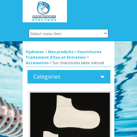
Hydrotec
>
Nos produits
>
Fournitures
Traitement d'Eau et Entretien
>
Accessoires
> Sur chaussures latex naturel
Categories