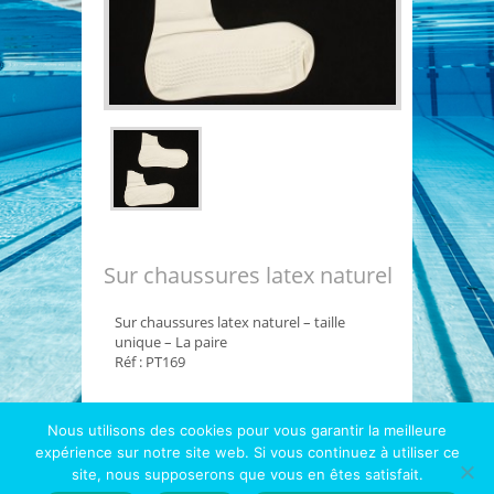
Sur chaussures latex naturel
Sur chaussures latex naturel – taille
unique – La paire
Réf : PT169
Nous utilisons des cookies pour vous garantir la meilleure
expérience sur notre site web. Si vous continuez à utiliser ce
Copyright © 2026
Hydrotec
- Le spécialiste 1000
site, nous supposerons que vous en êtes satisfait.
piscines et diatomées |
Mentions légales
|