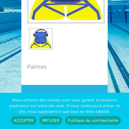
Palmes
Copyright © 2026
Hydrotec
- Le spécialiste 1000
piscines et diatomées |
Mentions légales
|
Nous utilisons des cookies pour vous garantir la meilleure
Conditions Générales de Vente
expérience sur notre site web. Si vous continuez à utiliser ce
site, nous supposerons que vous en êtes satisfait.
ACCEPTER
REFUSER
Politique de confidentialité