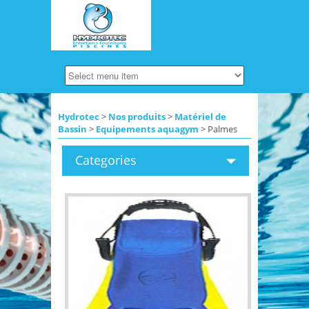
Hydrotec
>
Nos produits
>
Matériel de
Bassin
>
Equipements aquagym
> Palmes
Categories