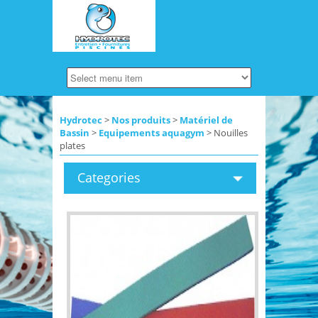
Hydrotec
>
Nos produits
>
Matériel de
Bassin
>
Equipements aquagym
> Nouilles
plates
Categories