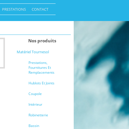
PRESTATIONS
CONTACT
Nos produits
Matériel Tournesol
Prestations,
Fournitures Et
Remplacements
Hublots Et Joints
Coupole
Intérieur
Robinetterie
Bassin