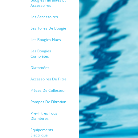
Bougies Filtrantes Et
Accessoires
Les Accessoires
Les Toiles De Bougie
Les Bougies Nues
Les Bougies
Complètes
Diatomées
Accessoires De Filtre
Pièces De Collecteur
Pompes De Filtration
Pre-Filtres Tous
Diamètres
Equipements
Électrique