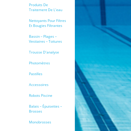
Produits De
Traitement De L'eau
Nettoyants Pour Filtres
Et Bougies Filtrantes
Bassin – Plages –
Vestiaires – Toitures
Trousse D'analyse
Photomètres
Pastilles
Accessoires
Robots Piscine
Balais – Épuisettes –
Brosses
Monobrosses