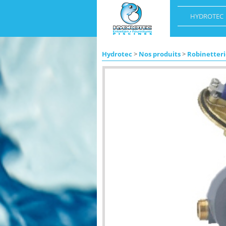
HYDROTEC
Hydrotec
>
Nos produits
>
Robinetteri