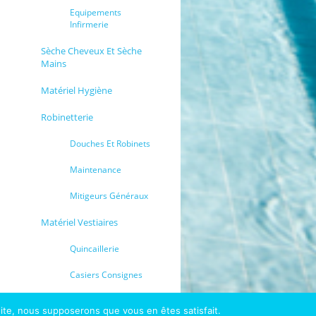
Equipements
Infirmerie
Sèche Cheveux Et Sèche
Mains
Matériel Hygiène
Robinetterie
Douches Et Robinets
Maintenance
Mitigeurs Généraux
Matériel Vestiaires
Quincaillerie
Casiers Consignes
 site, nous supposerons que vous en êtes satisfait.