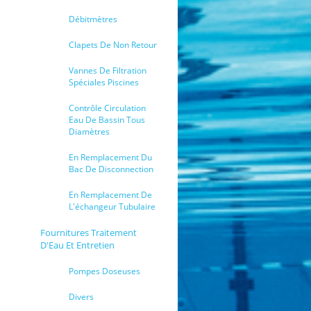
Débitmètres
Clapets De Non Retour
Vannes De Filtration
Spéciales Piscines
Contrôle Circulation
Eau De Bassin Tous
Diamètres
En Remplacement Du
Bac De Disconnection
En Remplacement De
L'échangeur Tubulaire
Fournitures Traitement
D'Eau Et Entretien
Pompes Doseuses
Divers