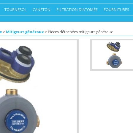
TOURNESOL
CANETON
FILTRATION DIATOMÉE
FOURNITURES
e
>
Mitigeurs généraux
> Pièces détachées mitigeurs généraux