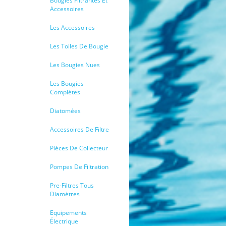
Bougies Filtrantes Et
Accessoires
Les Accessoires
Les Toiles De Bougie
Les Bougies Nues
Les Bougies
Complètes
Diatomées
Accessoires De Filtre
Pièces De Collecteur
Pompes De Filtration
Pre-Filtres Tous
Diamètres
Equipements
Électrique