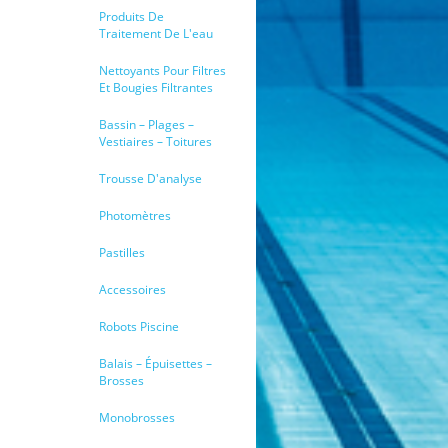
Produits De
Traitement De L'eau
Nettoyants Pour Filtres
Et Bougies Filtrantes
Bassin – Plages –
Vestiaires – Toitures
Trousse D'analyse
Photomètres
Pastilles
Accessoires
Robots Piscine
Balais – Épuisettes –
Brosses
Monobrosses