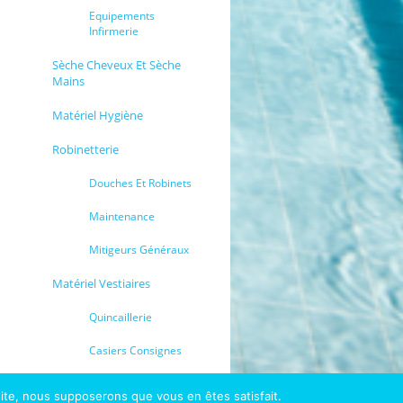
Equipements
Infirmerie
Sèche Cheveux Et Sèche
Mains
Matériel Hygiène
Robinetterie
Douches Et Robinets
Maintenance
Mitigeurs Généraux
Matériel Vestiaires
Quincaillerie
Casiers Consignes
 site, nous supposerons que vous en êtes satisfait.