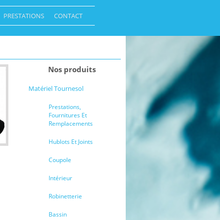
PRESTATIONS
CONTACT
Nos produits
Matériel Tournesol
Prestations,
Fournitures Et
Remplacements
Hublots Et Joints
Coupole
Intérieur
Robinetterie
Bassin