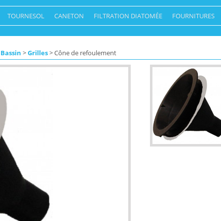
TOURNESOL
CANETON
FILTRATION DIATOMÉE
FOURNITURES
 Bassin
>
Grilles
> Cône de refoulement