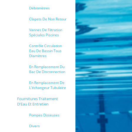
Débitmètres
Clapets De Non Retour
Vannes De Filtration
Spéciales Piscines
Contrôle Circulation
Eau De Bassin Tous
Diamètres
En Remplacement Du
Bac De Disconnection
En Remplacement De
L'échangeur Tubulaire
Fournitures Traitement
D'Eau Et Entretien
Pompes Doseuses
Divers