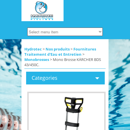
Hydrotec
>
Nos produits
>
Fournitures
Traitement d'Eau et Entretien
>
Monobrosses
> Mono Brosse KÄRCHER BDS
43/450C.
Categories