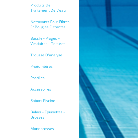
Produits De
Traitement De L'eau
Nettoyants Pour Filtres
Et Bougies Filtrantes
Bassin – Plages –
Vestiaires – Toitures
Trousse D'analyse
Photomètres
Pastilles
Accessoires
Robots Piscine
Balais – Épuisettes –
Brosses
Monobrosses