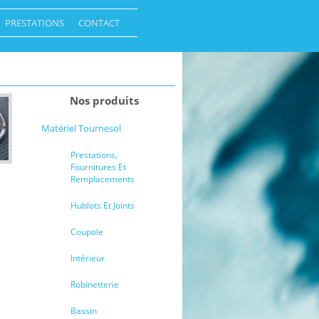
PRESTATIONS
CONTACT
Nos produits
Matériel Tournesol
Prestations,
Fournitures Et
Remplacements
Hublots Et Joints
Coupole
Intérieur
Robinetterie
Bassin