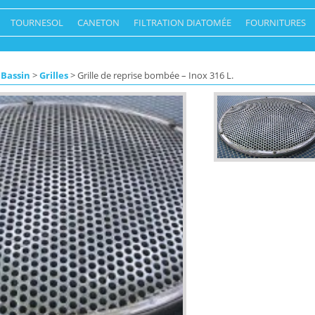
TOURNESOL
CANETON
FILTRATION DIATOMÉE
FOURNITURES
 Bassin
>
Grilles
> Grille de reprise bombée – Inox 316 L.