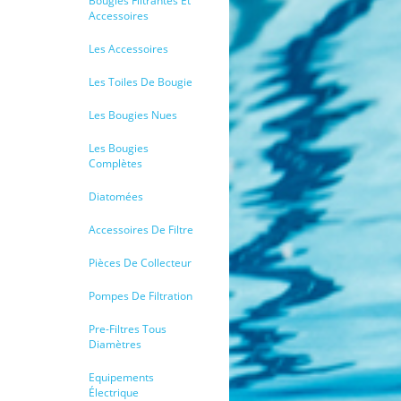
Bougies Filtrantes Et
Accessoires
Les Accessoires
Les Toiles De Bougie
Les Bougies Nues
Les Bougies
Complètes
Diatomées
Accessoires De Filtre
Pièces De Collecteur
Pompes De Filtration
Pre-Filtres Tous
Diamètres
Equipements
Électrique