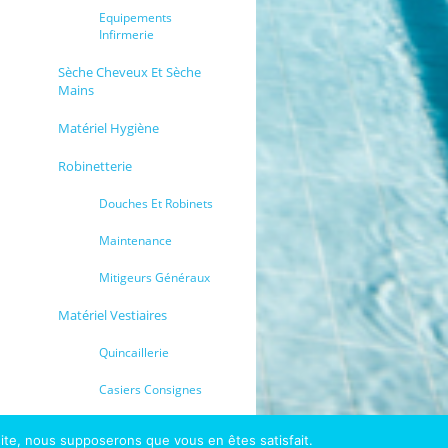
Equipements
Infirmerie
Sèche Cheveux Et Sèche
Mains
Matériel Hygiène
Robinetterie
Douches Et Robinets
Maintenance
Mitigeurs Généraux
Matériel Vestiaires
Quincaillerie
Casiers Consignes
 site, nous supposerons que vous en êtes satisfait.