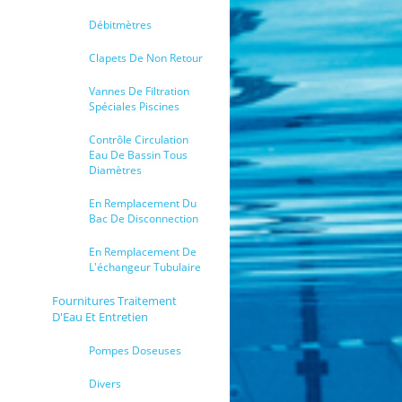
Débitmètres
Clapets De Non Retour
Vannes De Filtration
Spéciales Piscines
Contrôle Circulation
Eau De Bassin Tous
Diamètres
En Remplacement Du
Bac De Disconnection
En Remplacement De
L'échangeur Tubulaire
Fournitures Traitement
D'Eau Et Entretien
Pompes Doseuses
Divers