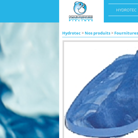
HYDROTEC
Hydrotec
>
Nos produits
>
Fournitures