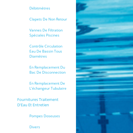
Débitmètres
Clapets De Non Retour
Vannes De Filtration
Spéciales Piscines
Contrôle Circulation
Eau De Bassin Tous
Diamètres
En Remplacement Du
Bac De Disconnection
En Remplacement De
L'échangeur Tubulaire
Fournitures Traitement
D'Eau Et Entretien
Pompes Doseuses
Divers