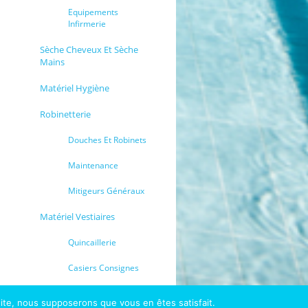
Equipements
Infirmerie
Sèche Cheveux Et Sèche
Mains
Matériel Hygiène
Robinetterie
Douches Et Robinets
Maintenance
Mitigeurs Généraux
Matériel Vestiaires
Quincaillerie
Casiers Consignes
 site, nous supposerons que vous en êtes satisfait.