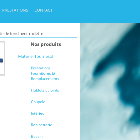
PRESTATIONS
CONTACT
te de fond avec raclette
Nos produits
Matériel Tournesol
Prestations,
Fournitures Et
Remplacements
Hublots Et Joints
Coupole
Intérieur
Robinetterie
Bassin