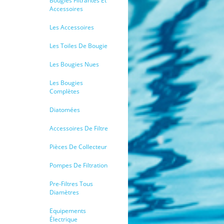
Bougies Filtrantes Et
Accessoires
Les Accessoires
Les Toiles De Bougie
Les Bougies Nues
Les Bougies
Complètes
Diatomées
Accessoires De Filtre
Pièces De Collecteur
Pompes De Filtration
Pre-Filtres Tous
Diamètres
Equipements
Électrique