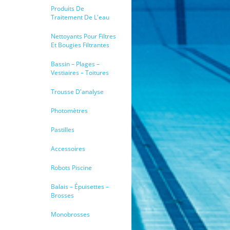
Produits De
Traitement De L'eau
Nettoyants Pour Filtres
Et Bougies Filtrantes
Bassin – Plages –
Vestiaires – Toitures
Trousse D'analyse
Photomètres
Pastilles
Accessoires
Robots Piscine
Balais – Épuisettes –
Brosses
Monobrosses