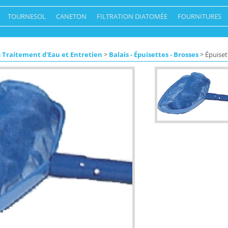
TOURNESOL
CANETON
FILTRATION DIATOMÉE
FOURNITURES
 Traitement d'Eau et Entretien
>
Balais - Épuisettes - Brosses
> Épuiset