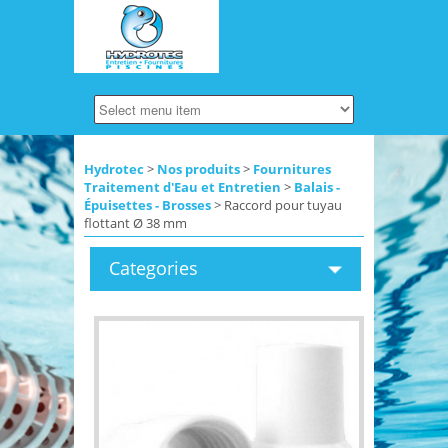
Hydrotec
>
Nos produits
>
Fournitures
Traitement d'Eau et Entretien
>
Balais -
Épuisettes - Brosses
> Raccord pour tuyau
flottant Ø 38 mm
Categories