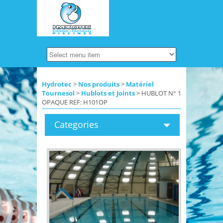
Hydrotec
>
Nos produits
>
Matériel
Tournesol
>
Hublots et Joints
> HUBLOT N° 1
OPAQUE REF: H101OP
Categories