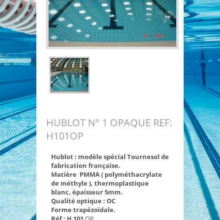
HUBLOT N° 1 OPAQUE REF:
H101OP
Hublot : modèle spécial Tournesol de
fabrication française.
Matière PMMA ( polyméthacrylate
de méthyle ), thermoplastique
blanc, épaisseur 5mm.
Qualité optique : OC
Forme trapézoïdale.
Réf : H 101
OP