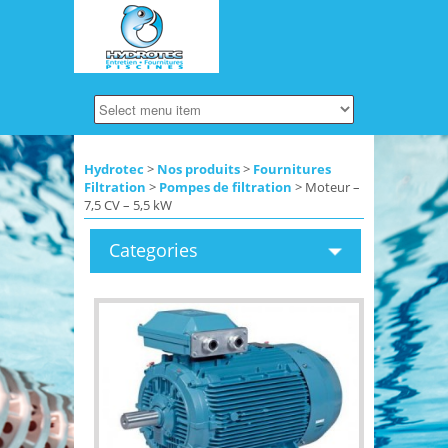
Hydrotec
>
Nos produits
>
Fournitures
Filtration
>
Pompes de filtration
> Moteur –
7,5 CV – 5,5 kW
Categories