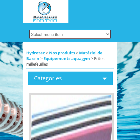
Hydrotec
>
Nos produits
>
Matériel de
Bassin
>
Equipements aquagym
> Frites
millefeuilles
Categories