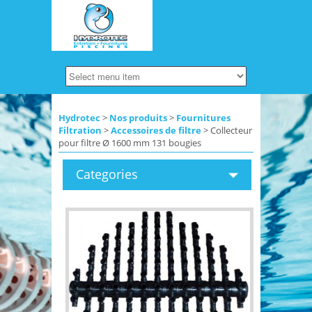
Hydrotec
>
Nos produits
>
Fournitures
Filtration
>
Accessoires de filtre
> Collecteur
pour filtre Ø 1600 mm 131 bougies
Categories