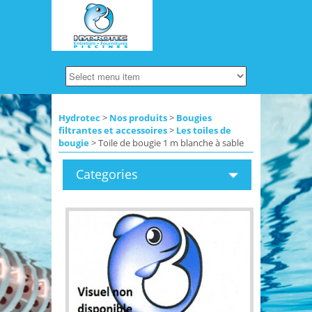
Hydrotec
>
Nos produits
>
Bougies
filtrantes et accessoires
>
Les toiles de
bougie
> Toile de bougie 1 m blanche à sable
Categories