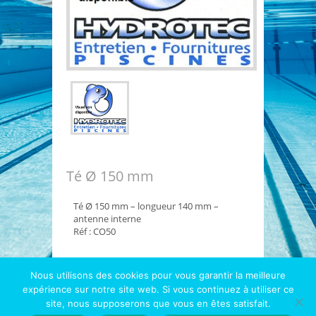
Té Ø 150 mm
Té Ø 150 mm – longueur 140 mm –
antenne interne
Réf : CO50
Nous utilisons des cookies pour vous garantir la meilleure
expérience sur notre site web. Si vous continuez à utiliser ce
Copyright © 2026
Hydrotec
- Le spécialiste 1000
site, nous supposerons que vous en êtes satisfait.
piscines et diatomées |
Mentions légales
|