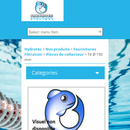
Hydrotec
>
Nos produits
>
Fournitures
Filtration
>
Pièces de collecteur
> Té Ø 150
mm
Categories