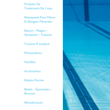
Produits De
Traitement De L'eau
Nettoyants Pour Filtres
Et Bougies Filtrantes
Bassin – Plages –
Vestiaires – Toitures
Trousse D'analyse
Photomètres
Pastilles
Accessoires
Robots Piscine
Balais – Épuisettes –
Brosses
Monobrosses