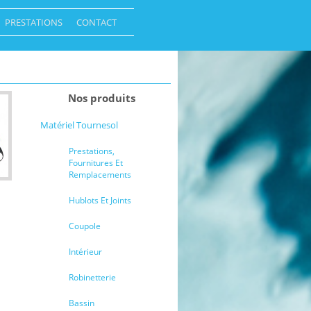
PRESTATIONS
CONTACT
Nos produits
Matériel Tournesol
Prestations,
Fournitures Et
Remplacements
Hublots Et Joints
Coupole
Intérieur
Robinetterie
Bassin