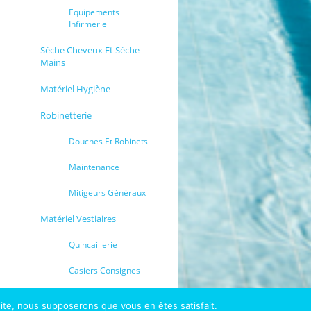
Equipements
Infirmerie
Sèche Cheveux Et Sèche
Mains
Matériel Hygiène
Robinetterie
Douches Et Robinets
Maintenance
Mitigeurs Généraux
Matériel Vestiaires
Quincaillerie
Casiers Consignes
 site, nous supposerons que vous en êtes satisfait.