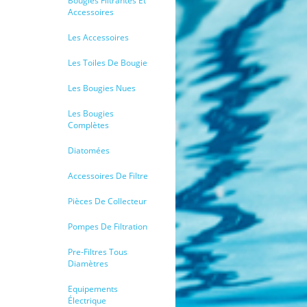
Bougies Filtrantes Et
Accessoires
Les Accessoires
Les Toiles De Bougie
Les Bougies Nues
Les Bougies
Complètes
Diatomées
Accessoires De Filtre
Pièces De Collecteur
Pompes De Filtration
Pre-Filtres Tous
Diamètres
Equipements
Électrique