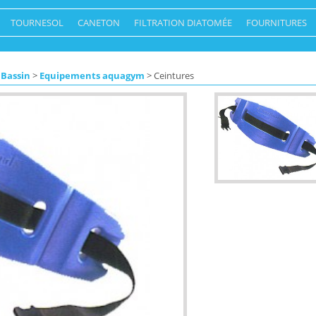
TOURNESOL
CANETON
FILTRATION DIATOMÉE
FOURNITURES
 Bassin
>
Equipements aquagym
> Ceintures