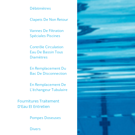
Débitmètres
Clapets De Non Retour
Vannes De Filtration
Spéciales Piscines
Contrôle Circulation
Eau De Bassin Tous
Diamètres
En Remplacement Du
Bac De Disconnection
En Remplacement De
L'échangeur Tubulaire
Fournitures Traitement
D'Eau Et Entretien
Pompes Doseuses
Divers