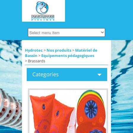
Hydrotec
>
Nos produits
>
Matériel de
Bassin
>
Equipements pédagogiques
> Brassards
Categories