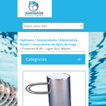
Hydrotec
>
Nos produits
>
Matériel de
Bassin
>
Accessoires de ligne de nage
> Potences Ø 48 – Ligne faux départ
Categories