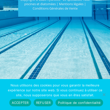
piscines et diatomées |
Mentions légales
|
Conditions Générales de Vente
Nous utilisons des cookies pour vous garantir la meilleure
expérience sur notre site web. Si vous continuez à utiliser ce
site, nous supposerons que vous en êtes satisfait.
ACCEPTER
REFUSER
Politique de confidentialité